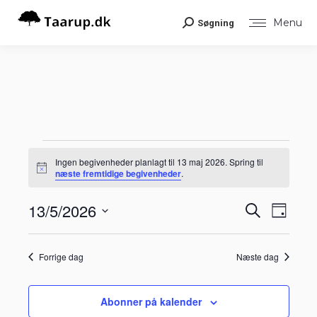
Menu
Søgning
Search:
Begivenheder
Ingen begivenheder planlagt til 13 maj 2026. Spring til
Notice
næste fremtidige begivenheder
.
for
Begiv
13/5/2026
Begiv
Søg
Dag
Visni
efter
13
Vælg
Navig
begivenheder
Søgni
dato.
Forrige dag
Næste dag
maj
og
visnin
Abonner på kalender
2026