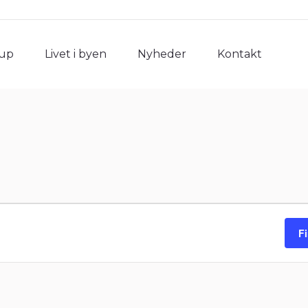
rup
Livet i byen
Nyheder
Kontakt
rup
Livet i byen
Nyheder
Kontakt
F