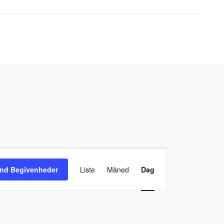
Begivenhed
Visninger
ind Begivenheder
Liste
Måned
Dag
Navigation