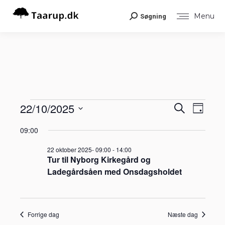
Menu
Søgning
Search:
Begiv
22/10/2025
Begiv
Begivenheder
Søg
Dag
Visni
efter
Vælg
Navig
begivenheder
Søgni
09:00
for
dato.
22 oktober 2025- 09:00
-
14:00
og
Tur til Nyborg Kirkegård og
22
Ladegårdsåen med Onsdagsholdet
visnin
oktober
Navig
Forrige dag
Næste dag
2025