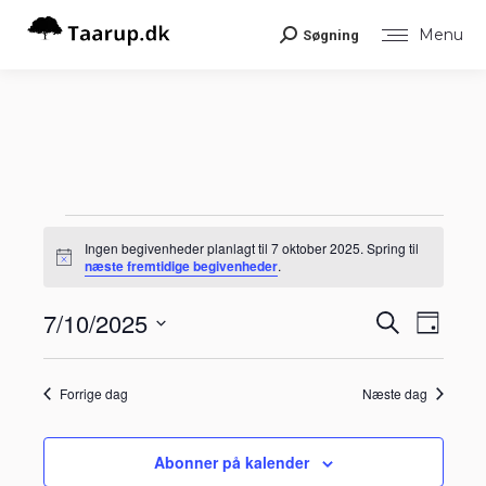
Menu
Søgning
Search:
Begivenheder
Ingen begivenheder planlagt til 7 oktober 2025. Spring til
Notice
næste fremtidige begivenheder
.
for
Begiv
7/10/2025
Begiv
Søg
Dag
Visni
efter
7
Vælg
Navig
begivenheder
Søgni
dato.
Forrige dag
Næste dag
oktober
og
visnin
Abonner på kalender
2025