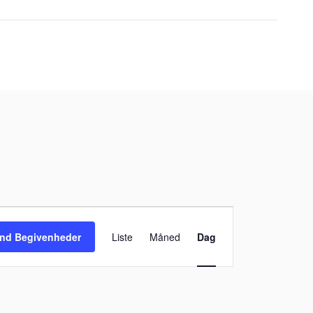
Begivenhed
Visninger
ind Begivenheder
Liste
Måned
Dag
Navigation