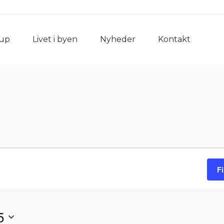
rup
Livet i byen
Nyheder
Kontakt
rup
Livet i byen
Nyheder
Kontakt
F
5