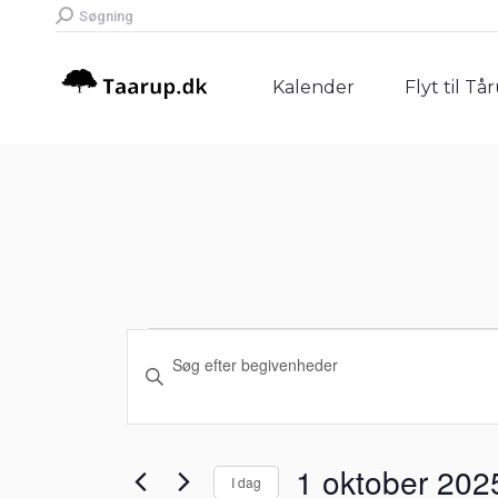
Search:
Søgning
Kalender
Flyt til Tå
Kalender
Flyt til Tå
Begivenheder
Begivenheder
Skriv
Søgning
nøgleord.
for
Søg
og
efter
1
1 oktober 202
I dag
Begivenheder