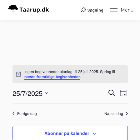
Menu
Søgning
Search:
Begivenheder
Ingen begivenheder planlagt til 25 juli 2025. Spring til
Notice
næste fremtidige begivenheder
.
for
Begiv
25/7/2025
Begiv
Søg
Dag
Visni
efter
25
Vælg
Navig
begivenheder
Søgni
dato.
Forrige dag
Næste dag
juli
og
visnin
Abonner på kalender
2025