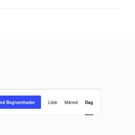
Begivenhed
Visninger
ind Begivenheder
Liste
Måned
Dag
Navigation