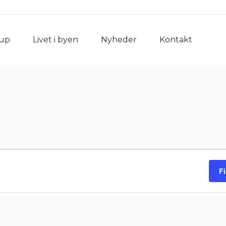
rup
Livet i byen
Nyheder
Kontakt
rup
Livet i byen
Nyheder
Kontakt
F