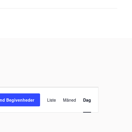
Begivenhed
Visninger
ind Begivenheder
Liste
Måned
Dag
Navigation