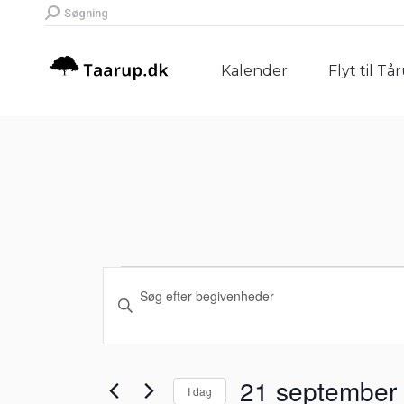
Search:
Søgning
Kalender
Flyt til Tå
Kalender
Flyt til Tå
Begivenheder
Begivenheder
Skriv
Søgning
nøgleord.
for
Søg
og
efter
21
21 september
I dag
Begivenheder