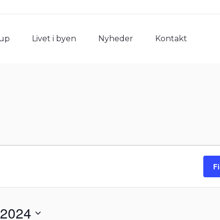
rup
Livet i byen
Nyheder
Kontakt
rup
Livet i byen
Nyheder
Kontakt
F
 2024