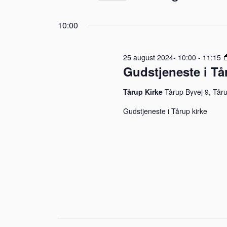
visninger
Vælg
august
på
Navigation
10:00
dato.
nøgleord.
2024
25 august 2024- 10:00
-
11:15
Gudstjeneste i Tå
Tårup Kirke
Tårup Byvej 9, Tår
Gudstjeneste i Tårup kirke