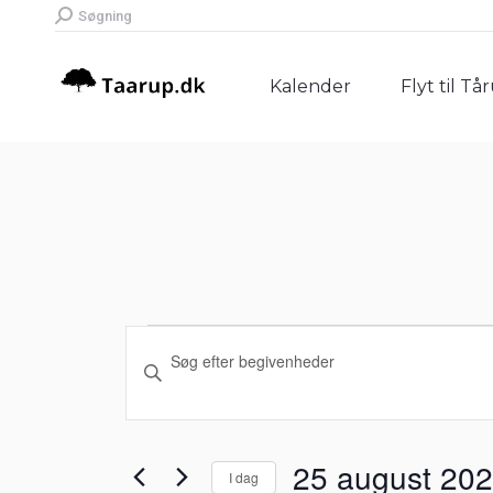
Search:
Søgning
Kalender
Flyt til Tå
Kalender
Flyt til Tå
Begivenheder
Begivenheder
Skriv
Søgning
nøgleord.
for
Søg
og
efter
25
25 august 20
I dag
Begivenheder