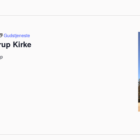
Gudstjeneste
rup Kirke
up