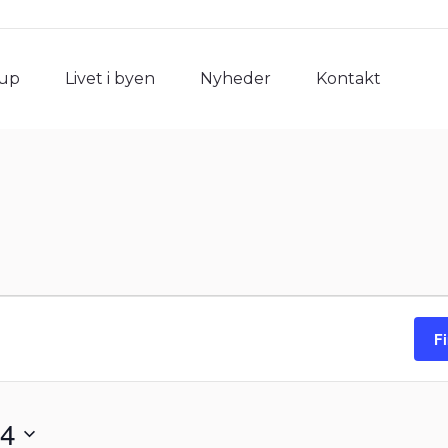
rup
Livet i byen
Nyheder
Kontakt
rup
Livet i byen
Nyheder
Kontakt
F
24