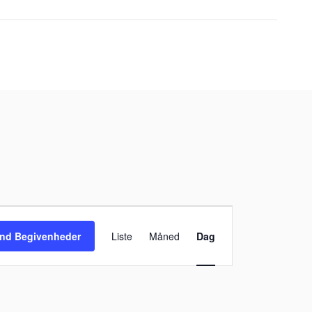
Begivenhed
Visninger
ind Begivenheder
Liste
Måned
Dag
Navigation