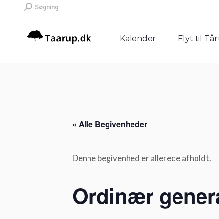
Search:
Søgning
Kalender
Flyt til Tå
Kalender
Flyt til Tå
« Alle Begivenheder
Denne begivenhed er allerede afholdt.
Ordinær gener