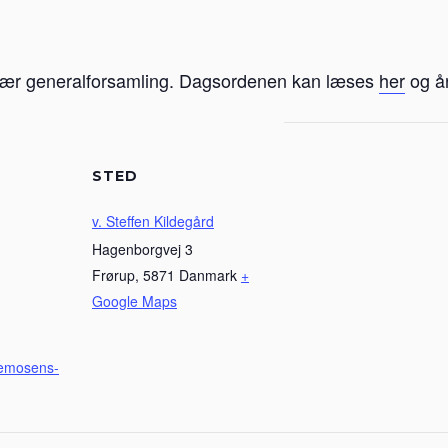
ær generalforsamling. Dagsordenen kan læses
her
og å
STED
v. Steffen Kildegård
Hagenborgvej 3
Frørup
,
5871
Danmark
+
Google Maps
aemosens-