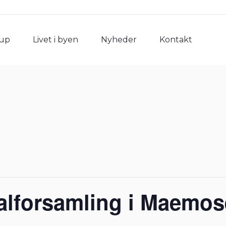
rup
Livet i byen
Nyheder
Kontakt
rup
Livet i byen
Nyheder
Kontakt
alforsamling i Maemo