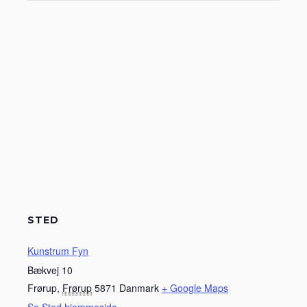
STED
Kunstrum Fyn
Bækvej 10
Frørup
,
Frørup
5871
Danmark
+ Google Maps
Se Sted hjemmeside