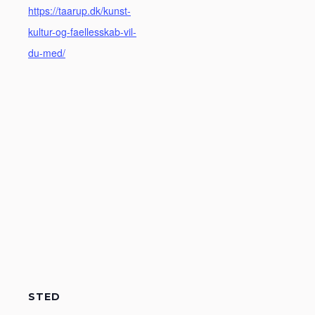
https://taarup.dk/kunst-
kultur-og-faellesskab-vil-
du-med/
STED