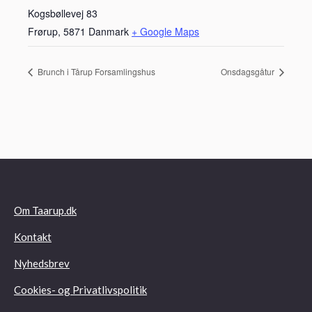
Kogsbøllevej 83
Frørup
,
5871
Danmark
+ Google Maps
Brunch i Tårup Forsamlingshus
Onsdagsgåtur
Om Taarup.dk
Kontakt
Nyhedsbrev
Cookies- og Privatlivspolitik