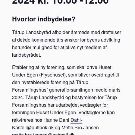
Hvorfor indbydelse?
Tårup Landsbyråd afholder årsmøde med drøftelser
af det/de kommende års ønsker for byens udvikling
herunder mulighed for at blive nyt medlem af
landsbyrådet.
Etablering af ny forening, som skal drive Huset
Under Egen (Frysehuset), som bliver overdraget til
den nyetablerede forening på Tårup
Forsamlingshus´ generalforsamlingen medio marts
2024. Tårup Landsbyråd og bestyrelsen for Tårup
Forsamlingshus har udarbejdet vedtægter for
foreningen Huset Under Egen. Vedtægterne kan
rekvireres hos Hanne Dahl
Dahl-
Kastell@outlook.dk
og Mette Bro Jansen
mette.bro.jansen@hotmail.dk