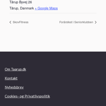
Tårup Byvej 26
Tårup
,
Danmark
+ Google Maps
SkovFitness
Forårsfest i Seniorklubben
Om Taarup.dk
Kontakt
Nyhedsbrev
Cookies- og Privatlivspolitik