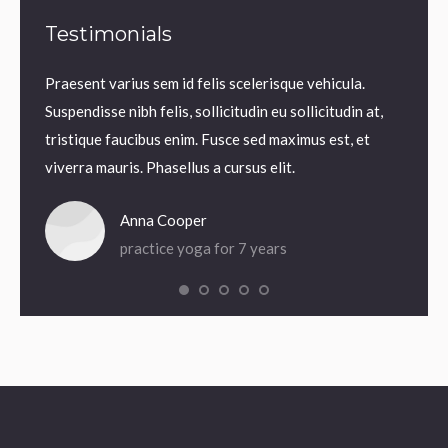
Testimonials
m.
Praesent varius sem id felis scelerisque vehicula.
Praesen
us sem
Suspendisse nibh felis, sollicitudin eu sollicitudin at,
volutp
lis,
tristique faucibus enim. Fusce sed maximus est, et
Nam ne
 enim.
viverra mauris. Phasellus a cursus elit.
iaculis
Anna Cooper
practice yoga for 7 years