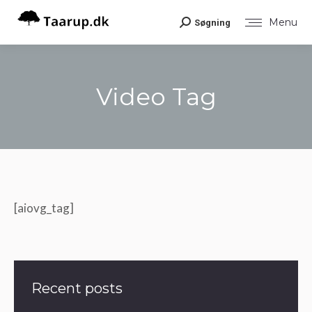
Menu
Søgning
Search:
Video Tag
You are here:
[aiovg_tag]
Recent posts