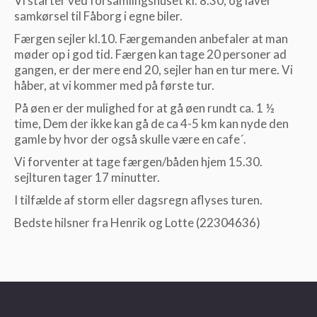
Vi starter ved forsamlingshuset kl. 8.30, og laver
samkørsel til Fåborg i egne biler.
Færgen sejler kl.10. Færgemanden anbefaler at man
møder op i god tid. Færgen kan tage 20 personer ad
gangen, er der mere end 20, sejler han en tur mere. Vi
håber, at vi kommer med på første tur.
På øen er der mulighed for at gå øen rundt ca. 1 ½
time, Dem der ikke kan gå de ca 4-5 km kan nyde den
gamle by hvor der også skulle være en cafe´.
Vi forventer at tage færgen/båden hjem 15.30.
sejlturen tager 17 minutter.
I tilfælde af storm eller dagsregn aflyses turen.
Bedste hilsner fra Henrik og Lotte (22304636)