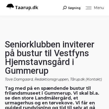
Menu
Søgning
Search:
Seniorklubben inviterer
på bustur til Vestfyns
Hjemstavnsgård i
Gummerup
Tove Damgaard, Redaktionsgruppen, Tårup.dk (
Kontakt
)
Tag med på en spændende bustur til
frilandsmuseet i Gummerup. Vi skal bl.a.
se den store Landmålergård, et
urmagerhus og en tørvekove. Vi får en
guided rundvisning og tid til selv at gå