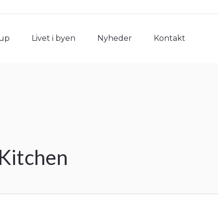
rup
Livet i byen
Nyheder
Kontakt
rup
Livet i byen
Nyheder
Kontakt
 Kitchen