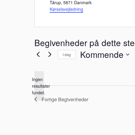
Tårup
,
5871
Danmark
Kørselsvejledning
Begivenheder på dette st
Kommende
I dag
Vælg
dato.
Ingen
resultater
Notice
fundet.
Forrige
Begivenheder