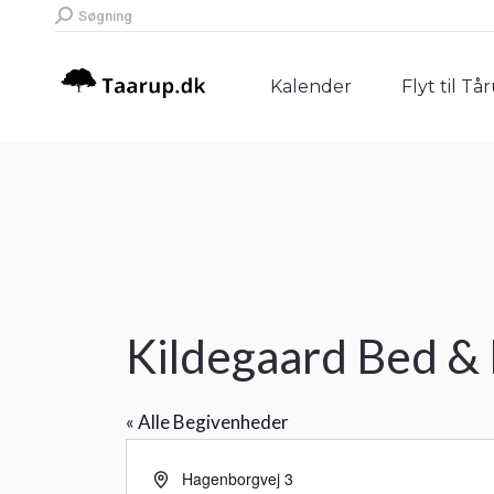
Search:
Søgning
Kalender
Flyt til Tå
Kalender
Flyt til Tå
Kildegaard Bed &
« Alle Begivenheder
Adresse
Hagenborgvej 3