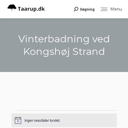
Menu
Søgning
Search:
Vinterbadning ved
Kongshøj Strand
You are here:
Begivenheder
Ingen resultater fundet.
Notice