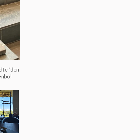
dte “den
ynbo!