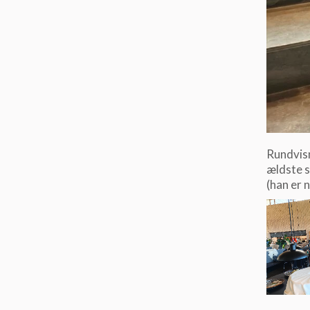
Rundvisn
ældste s
(han er 