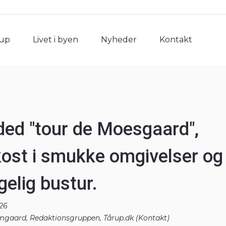
rup
Livet i byen
Nyheder
Kontakt
rup
Livet i byen
Nyheder
Kontakt
ded "tour de Moesgaard",
kost i smukke omgivelser og
gelig bustur.
26
gaard, Redaktionsgruppen, Tårup.dk (
Kontakt
)