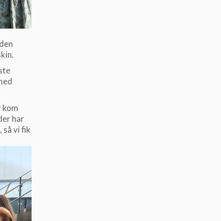
 den
kin.
ste
 med
r kom
der har
så vi fik