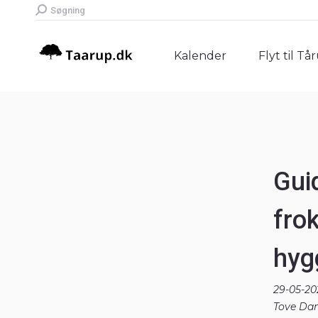
Search:
Søgning
Kalender
Flyt til Tå
Kalender
Flyt til Tå
Gui
fro
hyg
29-05-20
Tove Dam