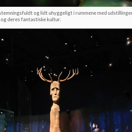
stemningsfuldt og lidt uhyggeligt i rummene med udstilling
 og deres fantastiske kultur.