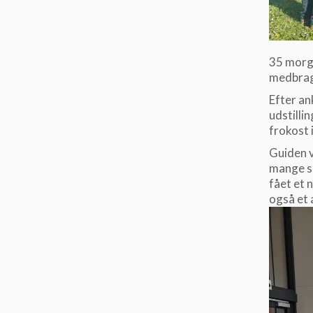
35 morge
medbragt
Efter an
udstilli
frokost 
Guiden 
mange sp
fået et n
også et 