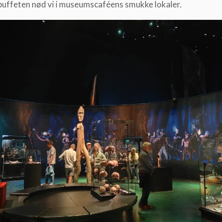
uffeten nød vi i museumscaféens smukke lokaler.