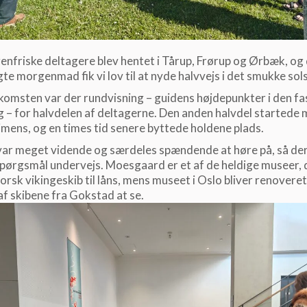
nfriske deltagere blev hentet i Tårup, Frørup og Ørbæk, og
e morgenmad fik vi lov til at nyde halvvejs i det smukke sols
komsten var der rundvisning – guidens højdepunkter i den fa
ng – for halvdelen af deltagerne. Den anden halvdel startede
imens, og en times tid senere byttede holdene plads.
var meget vidende og særdeles spændende at høre på, så de
ørgsmål undervejs. Moesgaard er et af de heldige museer, 
orsk vikingeskib til låns, mens museet i Oslo bliver renoveret, 
af skibene fra Gokstad at se.