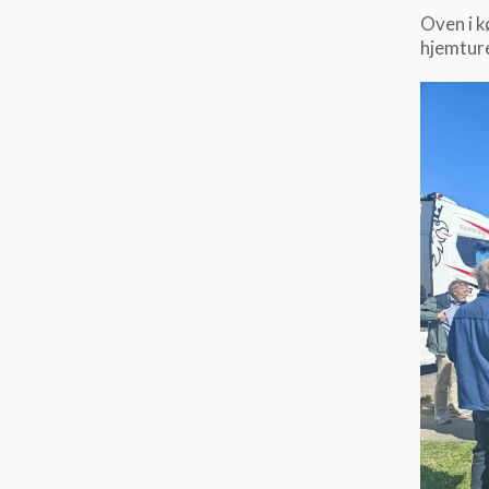
Oven i k
hjemtur