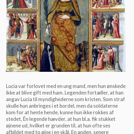
Lucia var forlovet med en ung mand, men hun ønskede
ikke at blive gift med ham. Legenden fortæller, at han
angav Lucia til myndighederne som kristen. Som straf
skulle hun anbringes i et bordel, men da soldaterne
kom for at hente hende, kunne hun ikke rokkes af
stedet, Èn legende hævder, at hun bl.a. fik stukket
øjnene ud, hvilket er grunden til, at hun ofte ses
afbildet med to øjne i en skål. En anden, senere