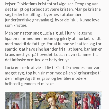
kejser Diokletians kristenforfølgelser. Dengang var
det farligt og forbudt at være kristen. Mange kristne
søgte derfor tilflugt i byernes katakomber
(underjordiske gravanlæg), hvor de i skjul kunne leve
som kristne.
Men om natten sneg Lucia sig ud. Hun ville gerne
hjælpe sine medmennesker og gik i ly af mørket rundt
med mad til de fattige. For at kunne se i natten, og for
samtidig at have sine hænder fri til at bære, bar hun en
krans med lys i på hovedet. Lucias navn stammer fra
det latinske ord: lux, der betyder lys.
Lucia ønskede at vie sit liv til Gud. Da hendes mor var
meget syg, tog hun sin mor med på en pilgrimsrejse til
den hellige Agathes grav, og her blev moderen
helbredt gennem et mirakel.