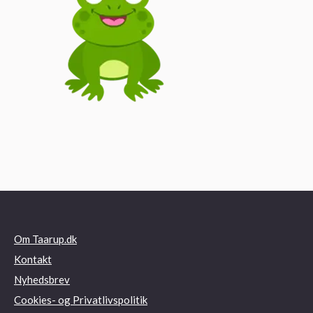
Om Taarup.dk
Kontakt
Nyhedsbrev
Cookies- og Privatlivspolitik