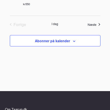
kr550
Forrige
I dag
Begivenh
Næste
Begivenheder
Abonner på kalender
Om Taarup.dk