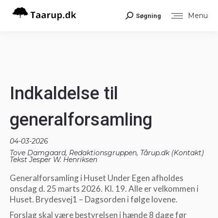
Menu
Søgning
Search:
Indkaldelse til
generalforsamling
04-03-2026
Tove Damgaard, Redaktionsgruppen, Tårup.dk (
Kontakt
)
Tekst Jesper W. Henriksen
Generalforsamling i Huset Under Egen afholdes
onsdag d. 25 marts 2026. Kl. 19. Alle er velkommen i
Huset. Brydesvej1 – Dagsorden i følge lovene.
Forslag skal være bestyrelsen i hænde 8 dage før