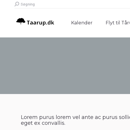
Search:
Søgning
Kalender
Flyt til Tå
Kalender
Flyt til Tå
Lorem purus lorem vel ante ac purus soll
eget ex convallis.