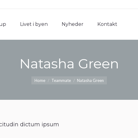
rup
Livet i byen
Nyheder
Kontakt
rup
Livet i byen
Nyheder
Kontakt
Natasha Green
You are here:
Home
Teammate
Natasha Green
icitudin dictum ipsum