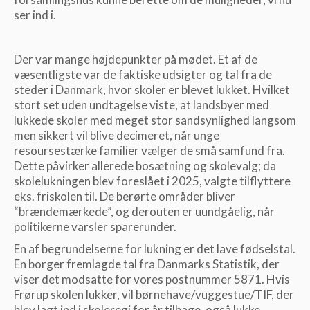
ser ind i.
Der var mange højdepunkter på mødet. Et af de
væsentligste var de faktiske udsigter og tal fra de
steder i Danmark, hvor skoler er blevet lukket. Hvilket
stort set uden undtagelse viste, at landsbyer med
lukkede skoler med meget stor sandsynlighed langsom
men sikkert vil blive decimeret, når unge
resoursestærke familier vælger de små samfund fra.
Dette påvirker allerede bosætning og skolevalg; da
skolelukningen blev foreslået i 2025, valgte tilflyttere
eks. friskolen til. De berørte områder bliver
“brændemærkede”, og derouten er uundgåelig, når
politikerne varsler sparerunder.
En af begrundelserne for lukning er det lave fødselstal.
En borger fremlagde tal fra Danmarks Statistik, der
viser det modsatte for vores postnummer 5871. Hvis
Frørup skolen lukker, vil børnehave/vuggestue/TIF, der
blev lagt ind i skoleregi for år tilbage, også lukke.