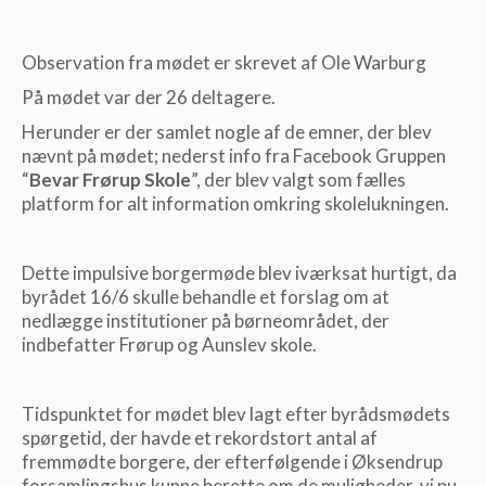
Observation fra mødet er skrevet af Ole Warburg
På mødet var der 26 deltagere.
Herunder er der samlet nogle af de emner, der blev
nævnt på mødet; nederst info fra Facebook Gruppen
“
Bevar Frørup Skole
”, der blev valgt som fælles
platform for alt information omkring skolelukningen.
Dette impulsive borgermøde blev iværksat hurtigt, da
byrådet 16/6 skulle behandle et forslag om at
nedlægge institutioner på børneområdet, der
indbefatter Frørup og Aunslev skole.
Tidspunktet for mødet blev lagt efter byrådsmødets
spørgetid, der havde et rekordstort antal af
fremmødte borgere, der efterfølgende i Øksendrup
forsamlingshus kunne berette om de muligheder, vi nu