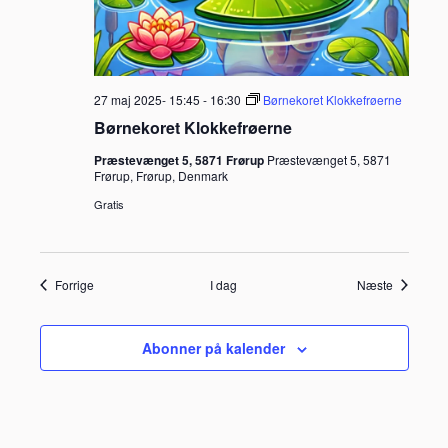
27 maj 2025- 15:45
-
16:30
Børnekoret Klokkefrøerne
Børnekoret Klokkefrøerne
Præstevænget 5, 5871 Frørup
Præstevænget 5, 5871
Frørup, Frørup, Denmark
Gratis
Begivenheder
Begivenh
Forrige
I dag
Næste
Abonner på kalender