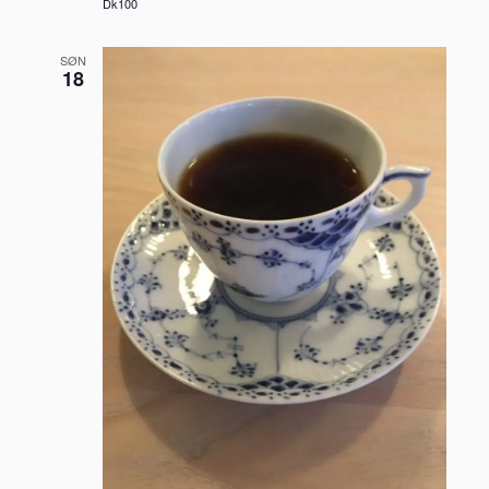
Dk100
SØN
18