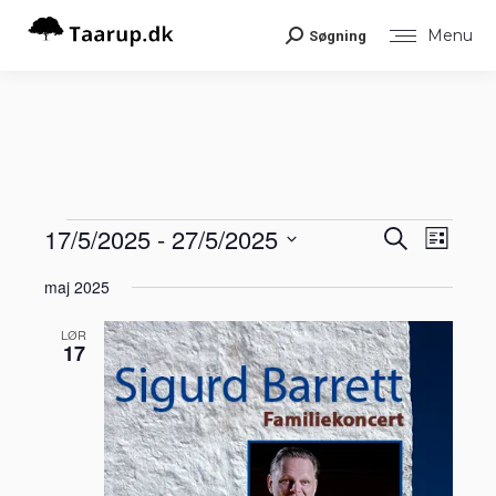
Menu
Søgning
Search:
Begiv
17/5/2025
 - 
27/5/2025
Begiv
Begivenheder
Søg
Liste
Visni
efter
Vælg
Navig
begivenheder
Søgni
maj 2025
dato.
og
LØR
17
visnin
Navig