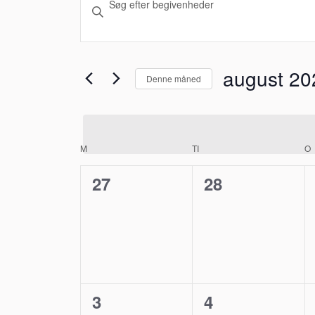
Skriv
Søgning
nøgleord.
Søg
og
efter
august 20
Denne måned
visninger
Begivenheder
Vælg
på
Navigation
dato.
nøgleord.
M
MANDAG
TI
TIRSDAG
O
Kalender
0
0
27
28
af
begivenheder,
begivenheder
Begivenheder
0
0
3
4