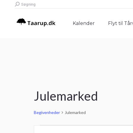
Search:
Søgning
Kalender
Flyt til Tå
Kalender
Flyt til Tå
Julemarked
Begivenheder
Julemarked
Begivenheder
Begivenheder