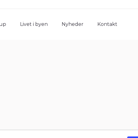
rup
Livet i byen
Nyheder
Kontakt
rup
Livet i byen
Nyheder
Kontakt