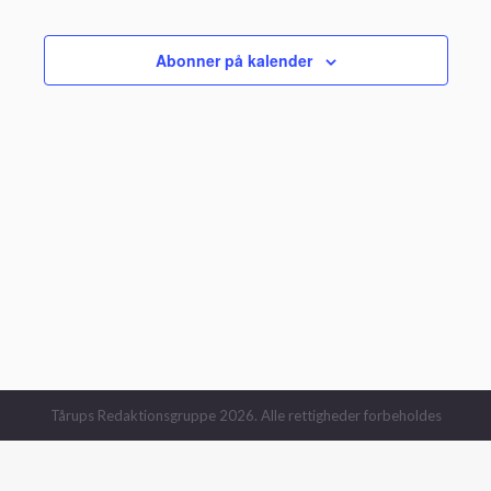
og
Begivenhe
visnin
Abonner på kalender
Navig
Tårups Redaktionsgruppe 2026. Alle rettigheder forbeholdes