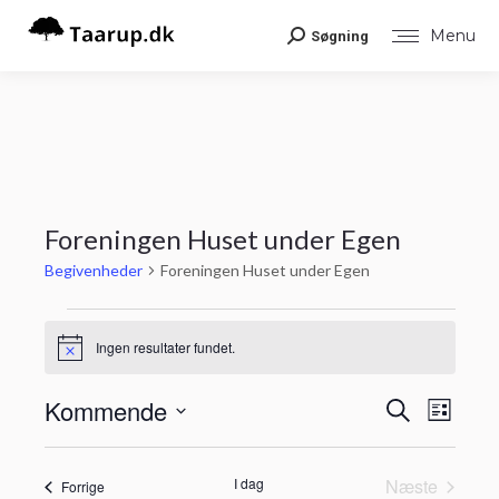
Menu
Søgning
Search:
Foreningen Huset under Egen
Begivenheder
Foreningen Huset under Egen
Begivenheder
Ingen resultater fundet.
Notice
Begiv
Kommende
Begiv
Søg
Liste
Visni
efter
Vælg
Navig
begivenheder
Søgni
dato.
I dag
Næste
Begivenheder
Forrige