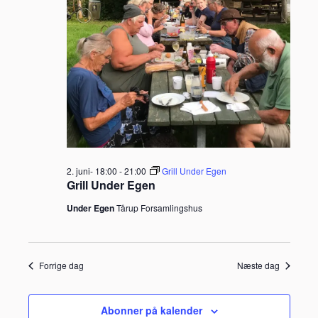
2. juni- 18:00
-
21:00
Grill Under Egen
Grill Under Egen
Under Egen
Tårup Forsamlingshus
Forrige dag
Næste dag
Abonner på kalender