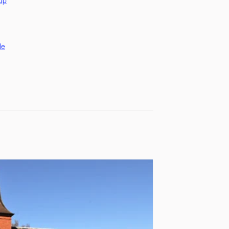
rup
le