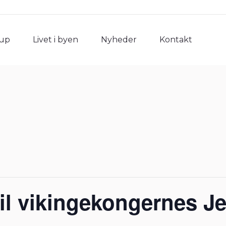
rup
Livet i byen
Nyheder
Kontakt
rup
Livet i byen
Nyheder
Kontakt
il vikingekongernes Je