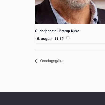
Gudstjeneste i Frørup Kirke
16. august- 11:15
Onsdagsgåtur