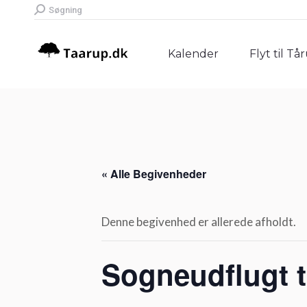
Search:
Søgning
Kalender
Flyt til Tå
Kalender
Flyt til Tå
« Alle Begivenheder
Denne begivenhed er allerede afholdt.
Sogneudflugt t