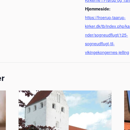
Kirkerne i Frørup og Tå
Hjemmeside:
https://froerup-taarup-
kirker.dk/tb/index.php/ka
nder/sogneudflugt/125-
sogneudflugt-til-
vikingekongernes-jelling
er