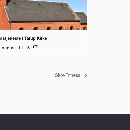
dstjeneste i Tårup Kirke
. august- 11:15
SkovFitness