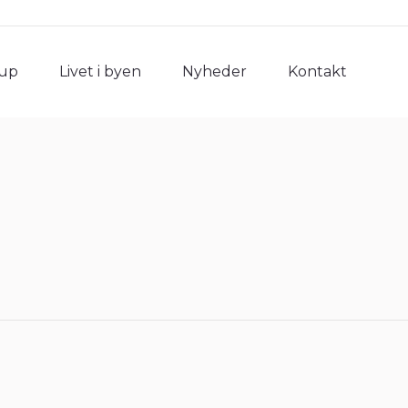
rup
Livet i byen
Nyheder
Kontakt
rup
Livet i byen
Nyheder
Kontakt