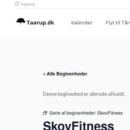
Search:
Søgning
Kalender
Flyt til Tå
Kalender
Flyt til Tå
« Alle Begivenheder
Denne begivenhed er allerede afholdt.
Serie af begivenheder:
SkovFitness
SkovFitness