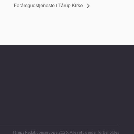
Forårsgudstjeneste i Tårup Kirke
Tårups Redaktionsgruppe 2026. Alle rettigheder forbeholdes