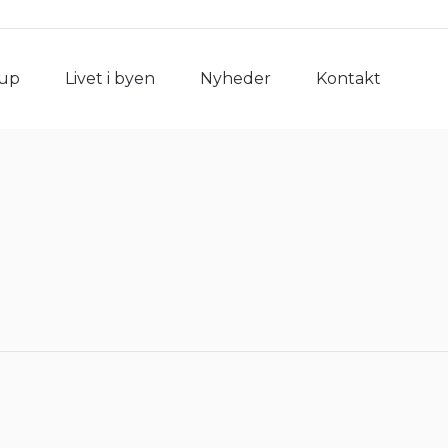
rup
Livet i byen
Nyheder
Kontakt
rup
Livet i byen
Nyheder
Kontakt