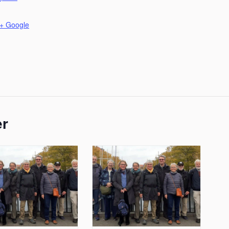
+ Google
er