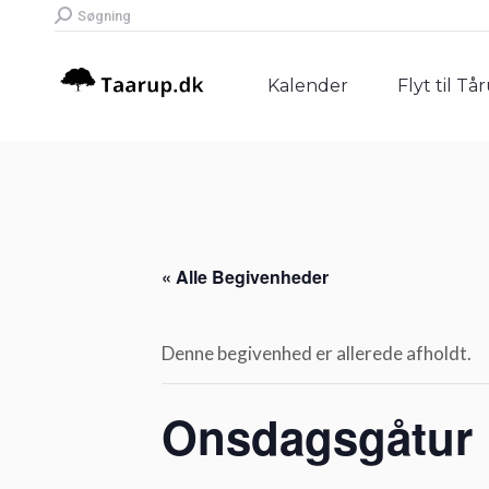
Search:
Søgning
Kalender
Flyt til Tå
Kalender
Flyt til Tå
« Alle Begivenheder
Denne begivenhed er allerede afholdt.
Onsdagsgåtur