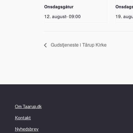
Onsdagsgåtur
Onsdags
12. august- 09:00
19. augu
Gudstjeneste i Tårup Kirke
Om Taarup.dk
Kontakt
Nyhedsbrev