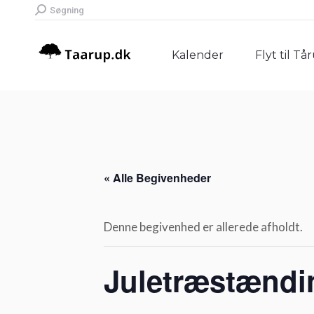
Search:
Søgning
Kalender
Flyt til Tå
Kalender
Flyt til Tå
« Alle Begivenheder
Denne begivenhed er allerede afholdt.
Juletræstændi