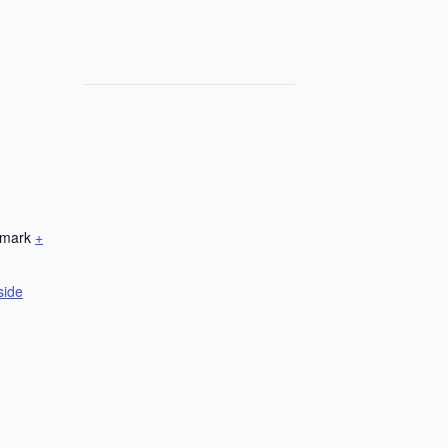
mark
+
side