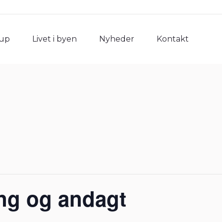
rup
Livet i byen
Nyheder
Kontakt
rup
Livet i byen
Nyheder
Kontakt
ng og andagt