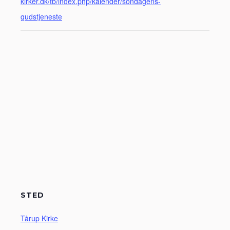
kirker.dk/tb/index.php/kalender/sondagens-
gudstjeneste
STED
Tårup Kirke