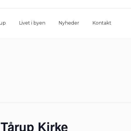
rup
Livet i byen
Nyheder
Kontakt
rup
Livet i byen
Nyheder
Kontakt
 Tårup Kirke