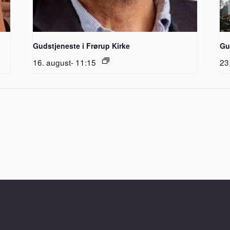
Gudstjeneste i Frørup Kirke
Gu
16. august- 11:15
23