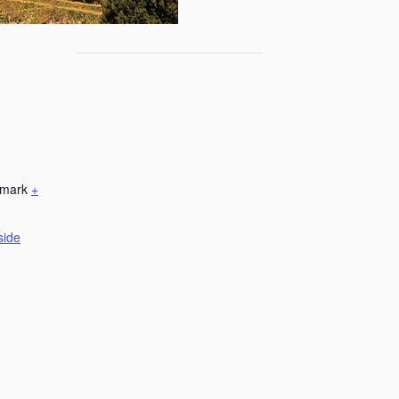
mark
+
side