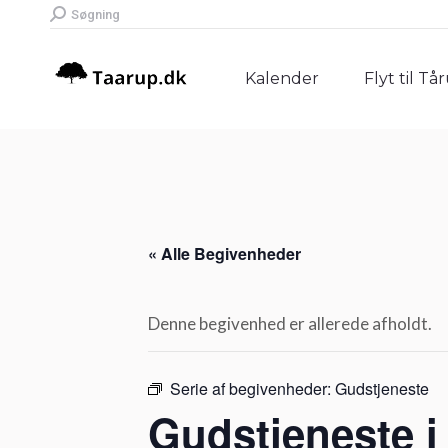
Search:
Søgning
Kalender
Flyt til Tå
Kalender
Flyt til Tå
« Alle Begivenheder
Denne begivenhed er allerede afholdt.
Serie af begivenheder:
Gudstjeneste
Gudstjeneste i