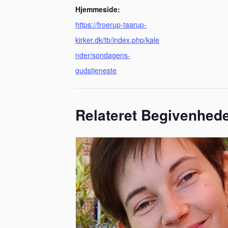
Hjemmeside:
https://froerup-taarup-
kirker.dk/tb/index.php/kale
nder/sondagens-
gudstjeneste
Relateret Begivenhed