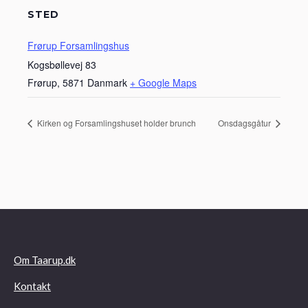
STED
Frørup Forsamlingshus
Kogsbøllevej 83
Frørup
,
5871
Danmark
+ Google Maps
Kirken og Forsamlingshuset holder brunch
Onsdagsgåtur
Om Taarup.dk
Kontakt