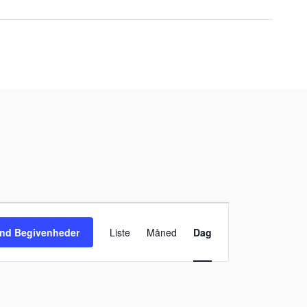
Begivenhed
Visninger
ind Begivenheder
Liste
Måned
Dag
Navigation