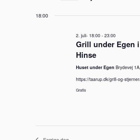
visninger
Vælg
juli
på
Navigation
18:00
dato.
nøgleord.
2026
2. juli- 18:00
-
23:00
Grill under Egen 
Hinse
Huset under Egen
Brydevej 1A
https://taarup.dk/grill-og-stjerner
Gratis
Forrige dag