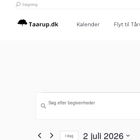
Search:
Søgning
Kalender
Flyt til Tå
Kalender
Flyt til Tå
Begivenheder
Begivenheder
Skriv
Søgning
nøgleord.
for
Søg
og
efter
2
2 juli 2026
I dag
Begivenheder