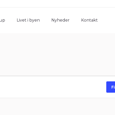
rup
Livet i byen
Nyheder
Kontakt
rup
Livet i byen
Nyheder
Kontakt
F