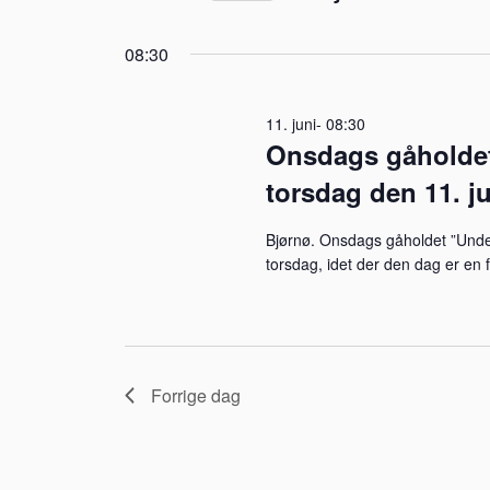
visninger
Vælg
juni
på
Navigation
08:30
dato.
nøgleord.
2026
11. juni- 08:30
Onsdags gåholdet 
torsdag den 11. ju
Bjørnø. Onsdags gåholdet ”Under 
torsdag, idet der den dag er e
Forrige dag