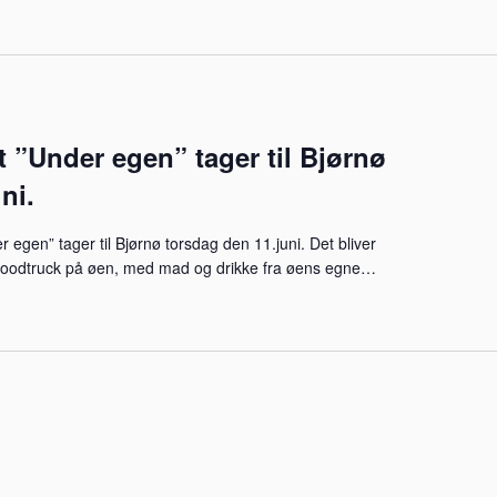
”Under egen” tager til Bjørnø
ni.
egen” tager til Bjørnø torsdag den 11.juni. Det bliver
n foodtruck på øen, med mad og drikke fra øens egne…