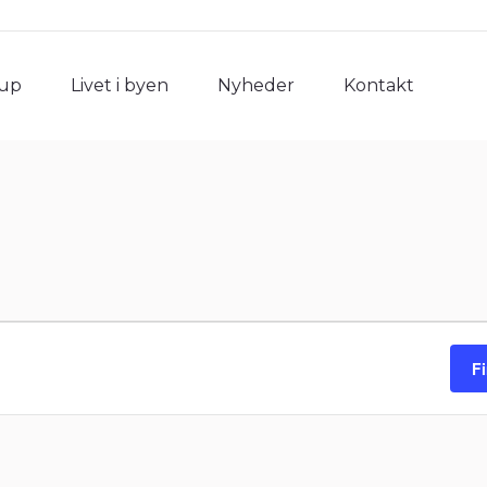
rup
Livet i byen
Nyheder
Kontakt
rup
Livet i byen
Nyheder
Kontakt
F