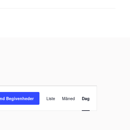
Begivenhed
Visninger
ind Begivenheder
Liste
Måned
Dag
Navigation