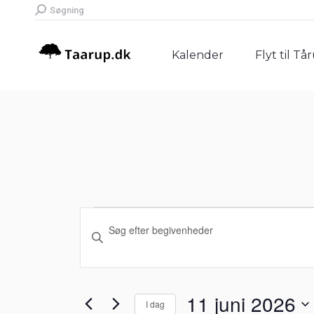
Search:
Søgning
Kalender
Flyt til Tå
Kalender
Flyt til Tå
Begivenheder
Begivenheder
Skriv
Søgning
nøgleord.
for
Søg
og
efter
11
11 juni 2026
I dag
Begivenheder