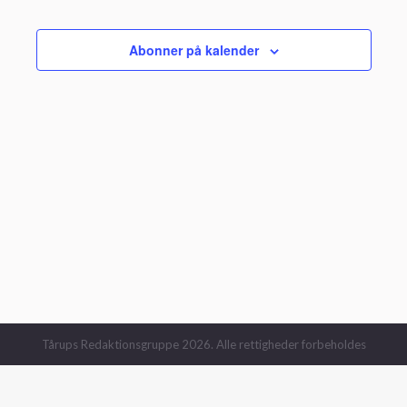
og
Begivenhe
visnin
Abonner på kalender
Navig
Tårups Redaktionsgruppe 2026. Alle rettigheder forbeholdes