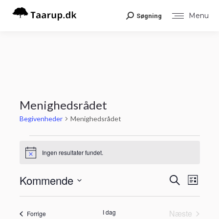
Menu
Søgning
Search:
Menighedsrådet
Begivenheder
Menighedsrådet
Begivenheder
Ingen resultater fundet.
Notice
Begiv
Kommende
Begiv
Søg
Liste
Visni
efter
Vælg
Navig
begivenheder
Søgni
dato.
I dag
Næste
Begivenheder
Forrige