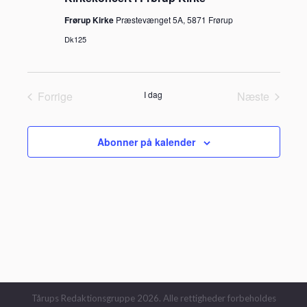
Frørup Kirke
Præstevænget 5A, 5871 Frørup
Dk125
Forrige
I dag
Næste
Begivenheder
Begivenhe
Abonner på kalender
Tårups Redaktionsgruppe 2026. Alle rettigheder forbeholdes