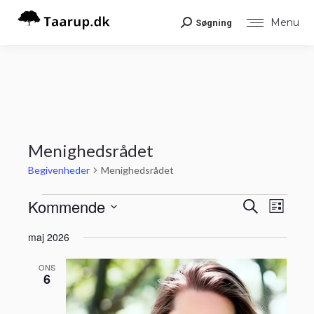
Menu
Søgning
Search:
Menighedsrådet
Begivenheder
Menighedsrådet
Begivenheder
Begiv
Kommende
Begiv
Søg
Liste
Visni
efter
Vælg
Navig
begivenheder
Søgni
maj 2026
dato.
og
ONS
6
visnin