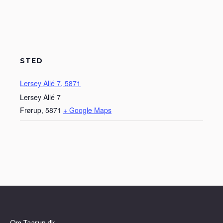
STED
Lersey Allé 7, 5871
Lersey Allé 7
Frørup
,
5871
+ Google Maps
Om Taarup.dk